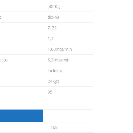
500Kg
Z
dic-48
Z-72
1,7
1,60mts/min
recto
6,3mts/min
Incluido
24Kgs
35
168