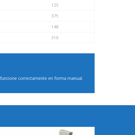
125
375
148
310
a funcione correctamente en forma manual.