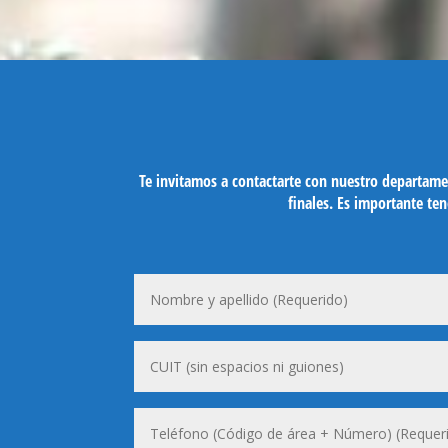
Te invitamos a contactarte con nuestro departame
finales. Es importante te