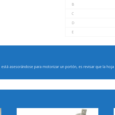
B
C
D
E
está asesorándose para motorizar un portón, es revisar que la hoj