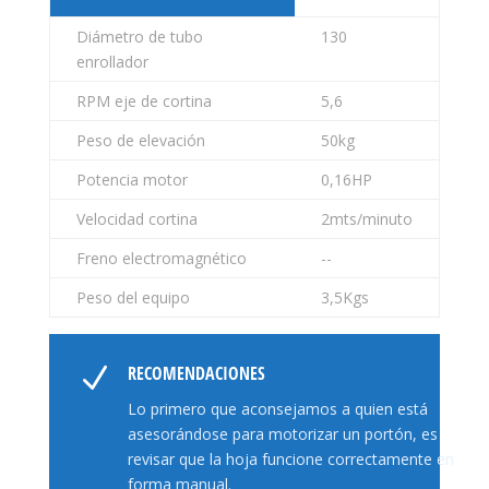
Diámetro de tubo
130
enrollador
RPM eje de cortina
5,6
Peso de elevación
50kg
Potencia motor
0,16HP
Velocidad cortina
2mts/minuto
Freno electromagnético
--
Peso del equipo
3,5Kgs
N
RECOMENDACIONES
Lo primero que aconsejamos a quien está
asesorándose para motorizar un portón, es
revisar que la hoja funcione correctamente en
forma manual.